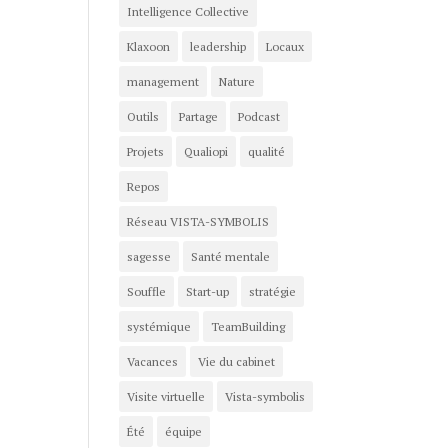
Intelligence Collective
Klaxoon
leadership
Locaux
management
Nature
Outils
Partage
Podcast
Projets
Qualiopi
qualité
Repos
Réseau VISTA-SYMBOLIS
sagesse
Santé mentale
Souffle
Start-up
stratégie
systémique
TeamBuilding
Vacances
Vie du cabinet
Visite virtuelle
Vista-symbolis
Été
équipe