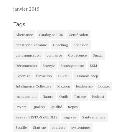
janvier 2015
Tags
Alternance
Catalogue 2026
Certification
christophe-cabanne
Coaching
cohésion
communication
confiance
Conférence
Digital
Déconnexion
Energie
Ennéagramme
ESM
Expertise
formation
GERME
Humanis-step
Intelligence Collective
Klaxoon
leadership
Locaux
management
Nature
Outils
Partage
Podcast
Projets
Qualiopi
qualité
Repos
Réseau VISTA-SYMBOLIS
sagesse
Santé mentale
Souffle
Start-up
stratégie
systémique