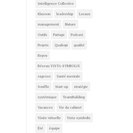
Intelligence Collective
Klaxoon
leadership
Locaux
management
Nature
Outils
Partage
Podcast
Projets
Qualiopi
qualité
Repos
Réseau VISTA-SYMBOLIS
sagesse
Santé mentale
Souffle
Start-up
stratégie
systémique
TeamBuilding
Vacances
Vie du cabinet
Visite virtuelle
Vista-symbolis
Été
équipe