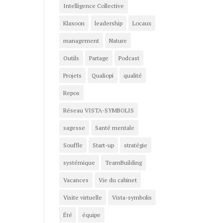
Intelligence Collective
Klaxoon
leadership
Locaux
management
Nature
Outils
Partage
Podcast
Projets
Qualiopi
qualité
Repos
Réseau VISTA-SYMBOLIS
sagesse
Santé mentale
Souffle
Start-up
stratégie
systémique
TeamBuilding
Vacances
Vie du cabinet
Visite virtuelle
Vista-symbolis
Été
équipe