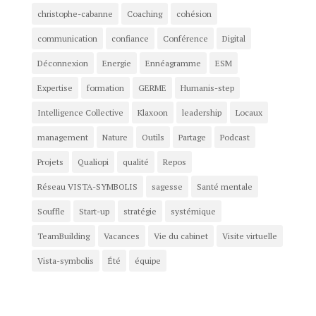
christophe-cabanne
Coaching
cohésion
communication
confiance
Conférence
Digital
Déconnexion
Energie
Ennéagramme
ESM
Expertise
formation
GERME
Humanis-step
Intelligence Collective
Klaxoon
leadership
Locaux
management
Nature
Outils
Partage
Podcast
Projets
Qualiopi
qualité
Repos
Réseau VISTA-SYMBOLIS
sagesse
Santé mentale
Souffle
Start-up
stratégie
systémique
TeamBuilding
Vacances
Vie du cabinet
Visite virtuelle
Vista-symbolis
Été
équipe