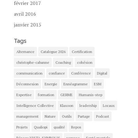
février 2017
avril 2016
janvier 2015
Tags
Alternance
Catalogue 2026
Certification
christophe-cabanne
Coaching
cohésion
communication
confiance
Conférence
Digital
Déconnexion
Energie
Ennéagramme
ESM
Expertise
formation
GERME
Humanis-step
Intelligence Collective
Klaxoon
leadership
Locaux
management
Nature
Outils
Partage
Podcast
Projets
Qualiopi
qualité
Repos
Réseau VISTA-SYMBOLIS
sagesse
Santé mentale