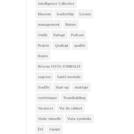
Intelligence Collective
Klaxoon
leadership
Locaux
management
Nature
Outils
Partage
Podcast
Projets
Qualiopi
qualité
Repos
Réseau VISTA-SYMBOLIS
sagesse
Santé mentale
Souffle
Start-up
stratégie
systémique
TeamBuilding
Vacances
Vie du cabinet
Visite virtuelle
Vista-symbolis
Été
équipe