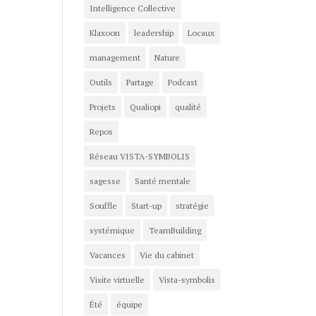
Intelligence Collective
Klaxoon
leadership
Locaux
management
Nature
Outils
Partage
Podcast
Projets
Qualiopi
qualité
Repos
Réseau VISTA-SYMBOLIS
sagesse
Santé mentale
Souffle
Start-up
stratégie
systémique
TeamBuilding
Vacances
Vie du cabinet
Visite virtuelle
Vista-symbolis
Été
équipe