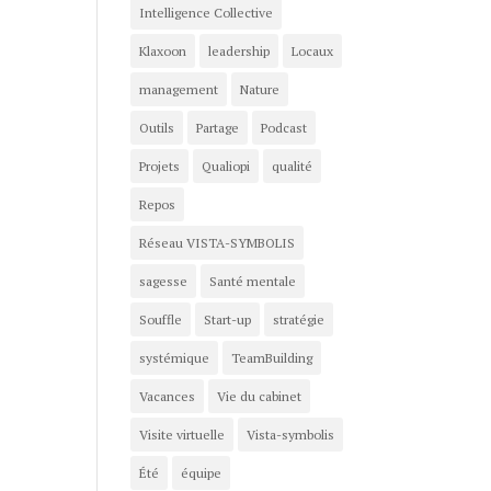
Intelligence Collective
Klaxoon
leadership
Locaux
management
Nature
Outils
Partage
Podcast
Projets
Qualiopi
qualité
Repos
Réseau VISTA-SYMBOLIS
sagesse
Santé mentale
Souffle
Start-up
stratégie
systémique
TeamBuilding
Vacances
Vie du cabinet
Visite virtuelle
Vista-symbolis
Été
équipe