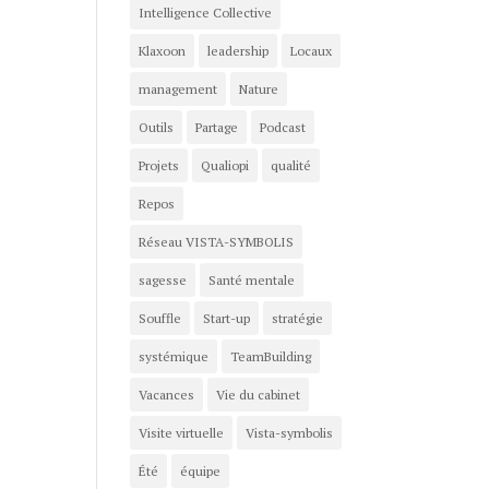
Intelligence Collective
Klaxoon
leadership
Locaux
management
Nature
Outils
Partage
Podcast
Projets
Qualiopi
qualité
Repos
Réseau VISTA-SYMBOLIS
sagesse
Santé mentale
Souffle
Start-up
stratégie
systémique
TeamBuilding
Vacances
Vie du cabinet
Visite virtuelle
Vista-symbolis
Été
équipe