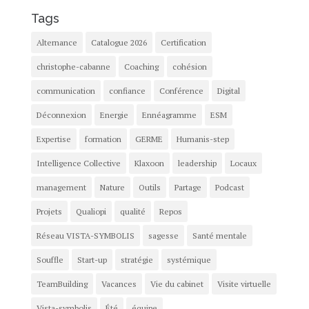
Tags
Alternance
Catalogue 2026
Certification
christophe-cabanne
Coaching
cohésion
communication
confiance
Conférence
Digital
Déconnexion
Energie
Ennéagramme
ESM
Expertise
formation
GERME
Humanis-step
Intelligence Collective
Klaxoon
leadership
Locaux
management
Nature
Outils
Partage
Podcast
Projets
Qualiopi
qualité
Repos
Réseau VISTA-SYMBOLIS
sagesse
Santé mentale
Souffle
Start-up
stratégie
systémique
TeamBuilding
Vacances
Vie du cabinet
Visite virtuelle
Vista-symbolis
Été
équipe