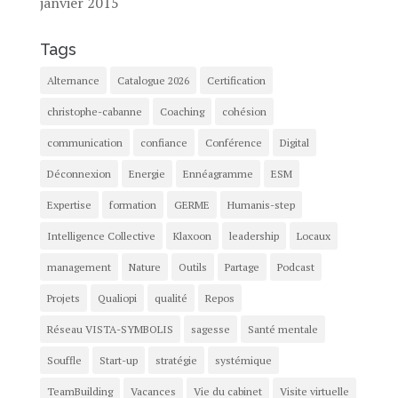
janvier 2015
Tags
Alternance
Catalogue 2026
Certification
christophe-cabanne
Coaching
cohésion
communication
confiance
Conférence
Digital
Déconnexion
Energie
Ennéagramme
ESM
Expertise
formation
GERME
Humanis-step
Intelligence Collective
Klaxoon
leadership
Locaux
management
Nature
Outils
Partage
Podcast
Projets
Qualiopi
qualité
Repos
Réseau VISTA-SYMBOLIS
sagesse
Santé mentale
Souffle
Start-up
stratégie
systémique
TeamBuilding
Vacances
Vie du cabinet
Visite virtuelle