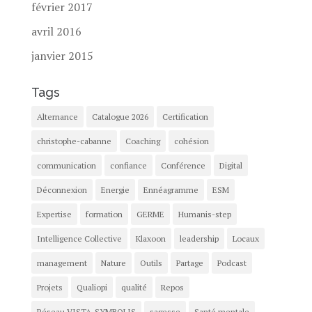
février 2017
avril 2016
janvier 2015
Tags
Alternance
Catalogue 2026
Certification
christophe-cabanne
Coaching
cohésion
communication
confiance
Conférence
Digital
Déconnexion
Energie
Ennéagramme
ESM
Expertise
formation
GERME
Humanis-step
Intelligence Collective
Klaxoon
leadership
Locaux
management
Nature
Outils
Partage
Podcast
Projets
Qualiopi
qualité
Repos
Réseau VISTA-SYMBOLIS
sagesse
Santé mentale