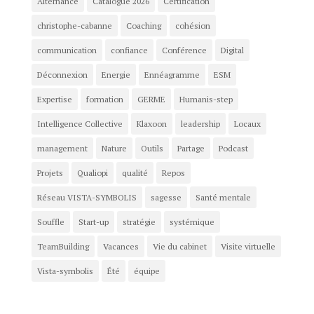
Alternance
Catalogue 2026
Certification
christophe-cabanne
Coaching
cohésion
communication
confiance
Conférence
Digital
Déconnexion
Energie
Ennéagramme
ESM
Expertise
formation
GERME
Humanis-step
Intelligence Collective
Klaxoon
leadership
Locaux
management
Nature
Outils
Partage
Podcast
Projets
Qualiopi
qualité
Repos
Réseau VISTA-SYMBOLIS
sagesse
Santé mentale
Souffle
Start-up
stratégie
systémique
TeamBuilding
Vacances
Vie du cabinet
Visite virtuelle
Vista-symbolis
Été
équipe