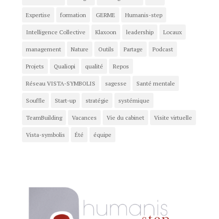
Expertise
formation
GERME
Humanis-step
Intelligence Collective
Klaxoon
leadership
Locaux
management
Nature
Outils
Partage
Podcast
Projets
Qualiopi
qualité
Repos
Réseau VISTA-SYMBOLIS
sagesse
Santé mentale
Souffle
Start-up
stratégie
systémique
TeamBuilding
Vacances
Vie du cabinet
Visite virtuelle
Vista-symbolis
Été
équipe