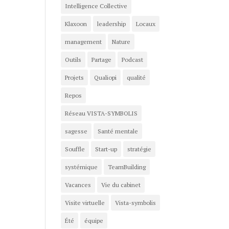
Intelligence Collective
Klaxoon
leadership
Locaux
management
Nature
Outils
Partage
Podcast
Projets
Qualiopi
qualité
Repos
Réseau VISTA-SYMBOLIS
sagesse
Santé mentale
Souffle
Start-up
stratégie
systémique
TeamBuilding
Vacances
Vie du cabinet
Visite virtuelle
Vista-symbolis
Été
équipe