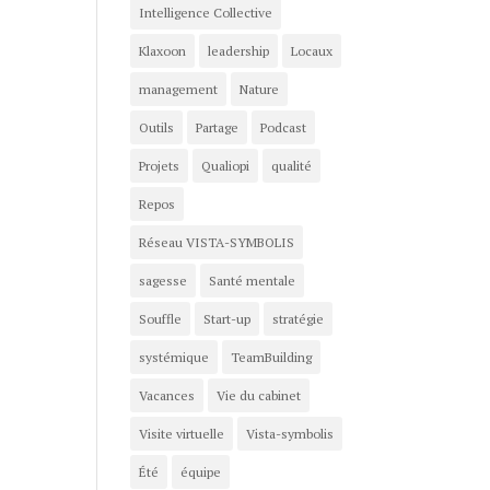
Intelligence Collective
Klaxoon
leadership
Locaux
management
Nature
Outils
Partage
Podcast
Projets
Qualiopi
qualité
Repos
Réseau VISTA-SYMBOLIS
sagesse
Santé mentale
Souffle
Start-up
stratégie
systémique
TeamBuilding
Vacances
Vie du cabinet
Visite virtuelle
Vista-symbolis
Été
équipe