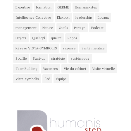
Expertise
formation
GERME
Humanis-step
Intelligence Collective
Klaxoon
leadership
Locaux
management
Nature
Outils
Partage
Podcast
Projets
Qualiopi
qualité
Repos
Réseau VISTA-SYMBOLIS
sagesse
Santé mentale
Souffle
Start-up
stratégie
systémique
TeamBuilding
Vacances
Vie du cabinet
Visite virtuelle
Vista-symbolis
Été
équipe