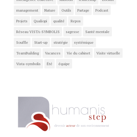
management
Nature
Outils
Partage
Podcast
Projets
Qualiopi
qualité
Repos
Réseau VISTA-SYMBOLIS
sagesse
Santé mentale
Souffle
Start-up
stratégie
systémique
TeamBuilding
Vacances
Vie du cabinet
Visite virtuelle
Vista-symbolis
Été
équipe