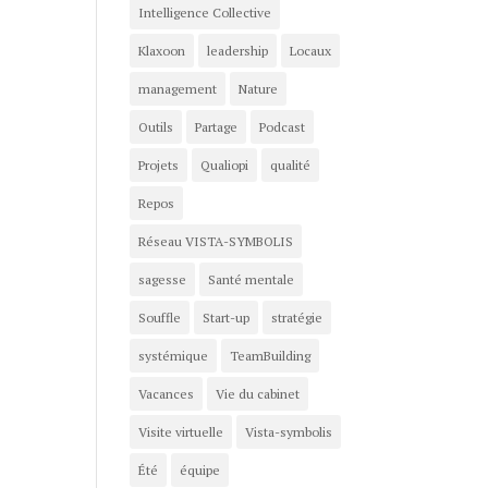
Intelligence Collective
Klaxoon
leadership
Locaux
management
Nature
Outils
Partage
Podcast
Projets
Qualiopi
qualité
Repos
Réseau VISTA-SYMBOLIS
sagesse
Santé mentale
Souffle
Start-up
stratégie
systémique
TeamBuilding
Vacances
Vie du cabinet
Visite virtuelle
Vista-symbolis
Été
équipe