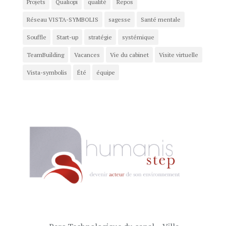
Projets
Qualiopi
qualité
Repos
Réseau VISTA-SYMBOLIS
sagesse
Santé mentale
Souffle
Start-up
stratégie
systémique
TeamBuilding
Vacances
Vie du cabinet
Visite virtuelle
Vista-symbolis
Été
équipe