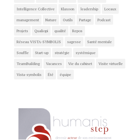
Intelligence Collective
Klaxoon
leadership
Locaux
management
Nature
Outils
Partage
Podcast
Projets
Qualiopi
qualité
Repos
Réseau VISTA-SYMBOLIS
sagesse
Santé mentale
Souffle
Start-up
stratégie
systémique
TeamBuilding
Vacances
Vie du cabinet
Visite virtuelle
Vista-symbolis
Été
équipe