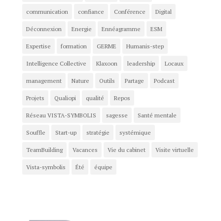
communication
confiance
Conférence
Digital
Déconnexion
Energie
Ennéagramme
ESM
Expertise
formation
GERME
Humanis-step
Intelligence Collective
Klaxoon
leadership
Locaux
management
Nature
Outils
Partage
Podcast
Projets
Qualiopi
qualité
Repos
Réseau VISTA-SYMBOLIS
sagesse
Santé mentale
Souffle
Start-up
stratégie
systémique
TeamBuilding
Vacances
Vie du cabinet
Visite virtuelle
Vista-symbolis
Été
équipe