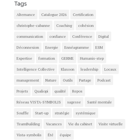
Tags
Alternance
Catalogue 2026
Certification
christophe-cabanne
Coaching
cohésion
communication
confiance
Conférence
Digital
Déconnexion
Energie
Ennéagramme
ESM
Expertise
formation
GERME
Humanis-step
Intelligence Collective
Klaxoon
leadership
Locaux
management
Nature
Outils
Partage
Podcast
Projets
Qualiopi
qualité
Repos
Réseau VISTA-SYMBOLIS
sagesse
Santé mentale
Souffle
Start-up
stratégie
systémique
TeamBuilding
Vacances
Vie du cabinet
Visite virtuelle
Vista-symbolis
Été
équipe