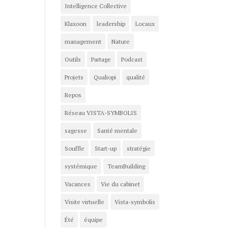
Intelligence Collective
Klaxoon
leadership
Locaux
management
Nature
Outils
Partage
Podcast
Projets
Qualiopi
qualité
Repos
Réseau VISTA-SYMBOLIS
sagesse
Santé mentale
Souffle
Start-up
stratégie
systémique
TeamBuilding
Vacances
Vie du cabinet
Visite virtuelle
Vista-symbolis
Été
équipe