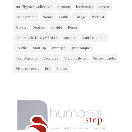
Intelligence Collective
Klaxoon
leadership
Locaux
management
Nature
Outils
Partage
Podcast
Projets
Qualiopi
qualité
Repos
Réseau VISTA-SYMBOLIS
sagesse
Santé mentale
Souffle
Start-up
stratégie
systémique
TeamBuilding
Vacances
Vie du cabinet
Visite virtuelle
Vista-symbolis
Été
équipe