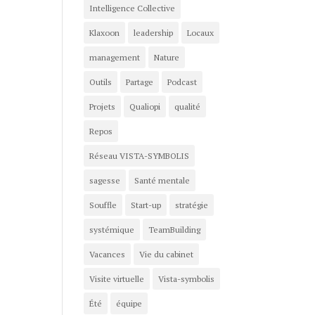
Intelligence Collective
Klaxoon
leadership
Locaux
management
Nature
Outils
Partage
Podcast
Projets
Qualiopi
qualité
Repos
Réseau VISTA-SYMBOLIS
sagesse
Santé mentale
Souffle
Start-up
stratégie
systémique
TeamBuilding
Vacances
Vie du cabinet
Visite virtuelle
Vista-symbolis
Été
équipe