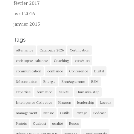
février 2017
avril 2016
janvier 2015
Tags
Alternance
Catalogue 2026
Certification
christophe-cabanne
Coaching
cohésion
communication
confiance
Conférence
Digital
Déconnexion
Energie
Ennéagramme
ESM
Expertise
formation
GERME
Humanis-step
Intelligence Collective
Klaxoon
leadership
Locaux
management
Nature
Outils
Partage
Podcast
Projets
Qualiopi
qualité
Repos
Réseau VISTA-SYMBOLIS
sagesse
Santé mentale