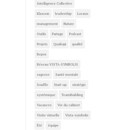
Intelligence Collective
Klaxoon
leadership
Locaux
management
Nature
Outils
Partage
Podcast
Projets
Qualiopi
qualité
Repos
Réseau VISTA-SYMBOLIS
sagesse
Santé mentale
Souffle
Start-up
stratégie
systémique
TeamBuilding
Vacances
Vie du cabinet
Visite virtuelle
Vista-symbolis
Été
équipe