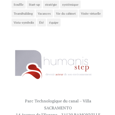
Souffle
Start-up
stratégie
systémique
TeamBuilding
Vacances
Vie du cabinet
Visite virtuelle
Vista-symbolis
Été
équipe
Parc Technologique du canal – Villa
SACRAMENTO
14 Avenue de l’Europe – 31520 RAMONVILLE