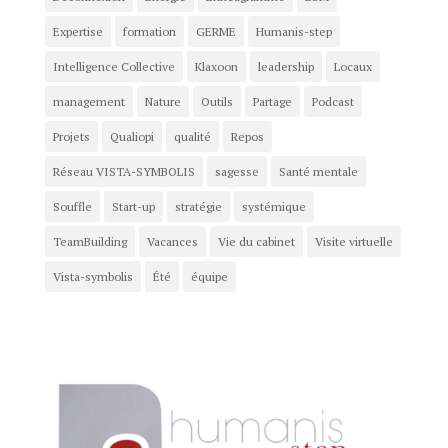
Expertise
formation
GERME
Humanis-step
Intelligence Collective
Klaxoon
leadership
Locaux
management
Nature
Outils
Partage
Podcast
Projets
Qualiopi
qualité
Repos
Réseau VISTA-SYMBOLIS
sagesse
Santé mentale
Souffle
Start-up
stratégie
systémique
TeamBuilding
Vacances
Vie du cabinet
Visite virtuelle
Vista-symbolis
Été
équipe