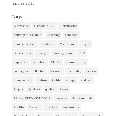
janvier 2015
Tags
Alternance
Catalogue 2026
Certification
christophe-cabanne
Coaching
cohésion
communication
confiance
Conférence
Digital
Déconnexion
Energie
Ennéagramme
ESM
Expertise
formation
GERME
Humanis-step
Intelligence Collective
Klaxoon
leadership
Locaux
management
Nature
Outils
Partage
Podcast
Projets
Qualiopi
qualité
Repos
Réseau VISTA-SYMBOLIS
sagesse
Santé mentale
Souffle
Start-up
stratégie
systémique