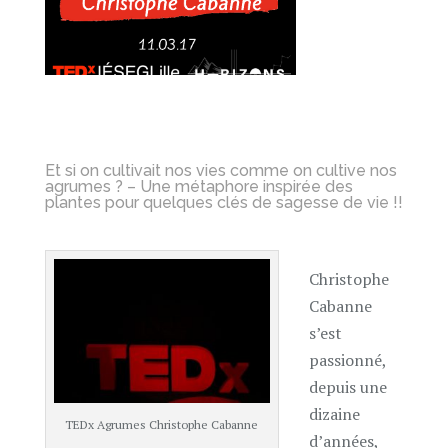
Et si on cultivait nos vies comme on cultive nos
agrumes ? – Une métaphore inspirée des
plantes pour quelques clés de sagesse de vie !!
Christophe
Cabanne
s’est
passionné,
depuis une
dizaine
TEDx Agrumes Christophe Cabanne
d’années,