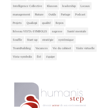
Intelligence Collective
Klaxoon
leadership
Locaux
management
Nature
Outils
Partage
Podcast
Projets
Qualiopi
qualité
Repos
Réseau VISTA-SYMBOLIS
sagesse
Santé mentale
Souffle
Start-up
stratégie
systémique
TeamBuilding
Vacances
Vie du cabinet
Visite virtuelle
Vista-symbolis
Été
équipe