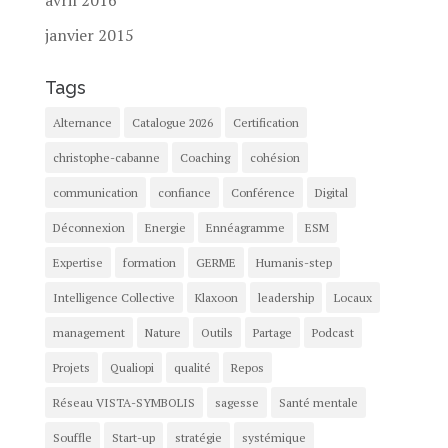
janvier 2015
Tags
Alternance
Catalogue 2026
Certification
christophe-cabanne
Coaching
cohésion
communication
confiance
Conférence
Digital
Déconnexion
Energie
Ennéagramme
ESM
Expertise
formation
GERME
Humanis-step
Intelligence Collective
Klaxoon
leadership
Locaux
management
Nature
Outils
Partage
Podcast
Projets
Qualiopi
qualité
Repos
Réseau VISTA-SYMBOLIS
sagesse
Santé mentale
Souffle
Start-up
stratégie
systémique